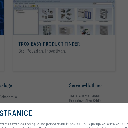
TROX EASY PRODUCT FINDER
Brz. Pouzdan. Inovativan.
usluge
Service-Hotlines
TROX Austria GmbH
 akademija
Predstavništvo Srbija
+381 11 2622 543
 osoba za kontakt
Kontakt
 STRANICE
Pritiskom na dugme dozvoljavate nam da Vam pružimo optimalni doživljaj naš
n prijava greške Privatnost
jednostavnu kupovinu. To uključuje kolačiće koji su neophodni za funkcionisa
ternet stranice i omogućimo jednostavnu kupovinu. To uključuje kolačiće koji su n
upravljanje našim uslugama i aplikacijama, a koriste se za praćenje mrežne st