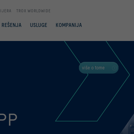
IJERA
TROX WORLDWIDE
REŠENJA
USLUGE
KOMPANIJA