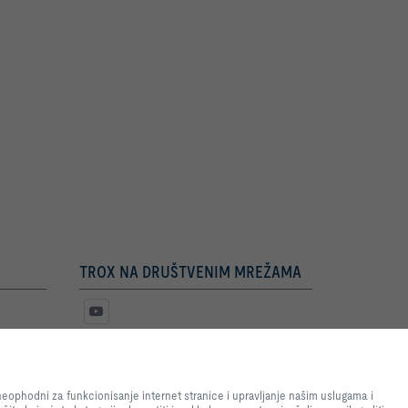
TROX NA DRUŠTVENIM MREŽAMA
e internet stranice i omogućimo
nje internet stranice i
eophodni za funkcionisanje internet stranice i upravljanje našim uslugama i
atistike, za podešavanja koja