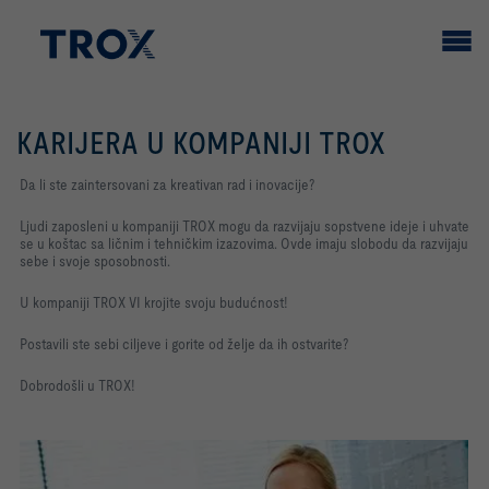
KARIJERA U KOMPANIJI TROX
Da li ste zaintersovani za kreativan rad i inovacije?
Ljudi zaposleni u kompaniji TROX mogu da razvijaju sopstvene ideje i uhvate
se u koštac sa ličnim i tehničkim izazovima. Ovde imaju slobodu da razvijaju
sebe i svoje sposobnosti.
U kompaniji TROX VI krojite svoju budućnost!
Postavili ste sebi ciljeve i gorite od želje da ih ostvarite?
Dobrodošli u TROX!