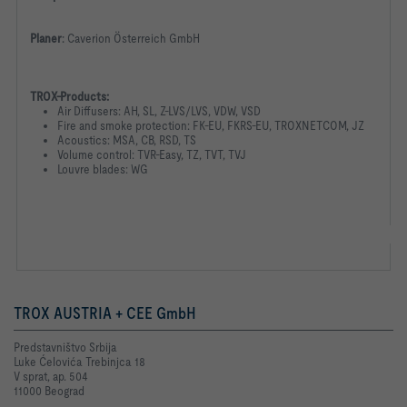
Planer
:
Caverion Österreich GmbH
TROX-Products:
Air Diffusers: AH, SL, Z-LVS/LVS, VDW, VSD
Fire and smoke protection: FK-EU, FKRS-EU, TROXNETCOM, JZ
Acoustics: MSA, CB, RSD, TS
Volume control: TVR-Easy, TZ, TVT, TVJ
Louvre blades: WG
TROX AUSTRIA + CEE GmbH
Predstavništvo Srbija
Luke Ćelovića Trebinjca 18
V sprat, ap. 504
11000 Beograd