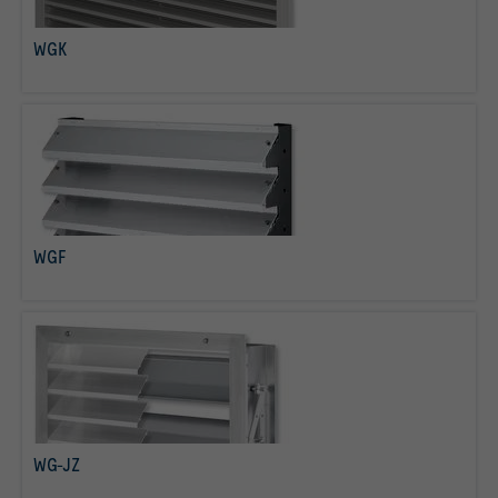
WGK
više o tome
WGF
više o tome
WG-JZ
više o tome