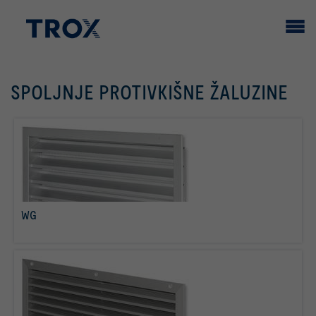
SPOLJNJE PROTIVKIŠNE ŽALUZINE
WG
više o tome