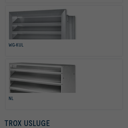
WG-KUL
više o tome
NL
više o tome
TROX USLUGE