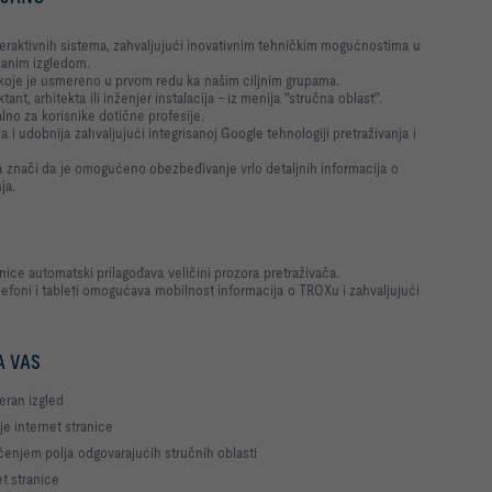
interaktivnih sistema, zahvaljujući inovativnim tehničkim mogućnostima u
jšanim izgledom.
 koje je usmereno u prvom redu ka našim ciljnim grupama.
ktant, arhitekta ili inženjer instalacija - iz menija "stručna oblast".
alno za korisnike dotične profesije.
 i udobnija zahvaljujući integrisanoj Google tehnologiji pretraživanja i
ga znači da je omogućeno obezbeđivanje vrlo detaljnih informacija o
ja.
nice automatski prilagođava veličini prozora pretraživača.
efoni i tableti omogućava mobilnost informacija o TROXu i zahvaljujući
A VAS
eran izgled
je internet stranice
enjem polja odgovarajućih stručnih oblasti
t stranice