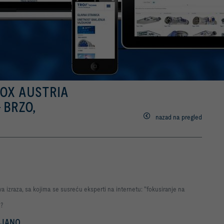
OX AUSTRIA
 BRZO,
nazad na pregled
dva izraza, sa kojima se susreću eksperti na internetu: "fokusiranje na
e?
LJANO