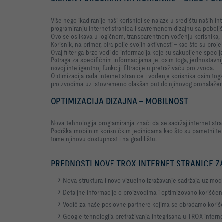
Više nego ikad ranije naši korisnici se nalaze u središtu naših 
programiranju internet stranica i savremenom dizajnu sa pobol
Ovo se oslikava u logičnom, transparentnom vođenju korisnika,
Korisnik, na primer, bira polje svojih aktivnosti - kao što su proje
Ovaj filter ga brzo vodi do informacija koje su sakupljene specij
Potraga za specifičnim informacijama je, osim toga, jednostavnija
novoj inteligentnoj funkciji filtracije u pretraživaču proizvoda.
Optimizacija rada internet stranice i vođenje korisnika osim to
proizvodima uz istovremeno olakšan put do njihovog pronalažen
OPTIMIZACIJA DIZAJNA – MOBILNOST
Nova tehnologija programiranja znači da se sadržaj internet stra
Podrška mobilnim korisničkim jedinicama kao što su pametni tel
tome njihovu dostupnost i na gradilištu.
PREDNOSTI NOVE TROX INTERNET STRANICE Z
Nova struktura i novo vizuelno izražavanje sadržaja uz mod
Detaljne informacije o proizvodima i optimizovano korišćen
Vodič za naše poslovne partnere kojima se obraćamo korišć
Google tehnologija pretraživanja integrisana u TROX interne