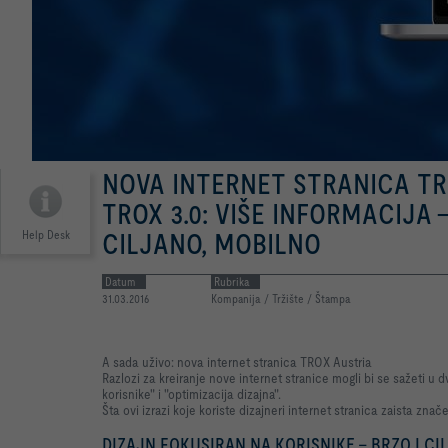
NOVA INTERNET STRANICA TR
TROX 3.0: VIŠE INFORMACIJA –
Help Desk
CILJANO, MOBILNO
Datum
Rubrika
31.03.2016
Kompanija / Tržište / Štampa
A sada uživo: nova internet stranica TROX Austria
Razlozi za kreiranje nove internet stranice mogli bi se sažeti u 
korisnike" i "optimizacija dizajna".
Šta ovi izrazi koje koriste dizajneri internet stranica zaista znač
DIZAJN FOKUSIRAN NA KORISNIKE - BRZO I CI