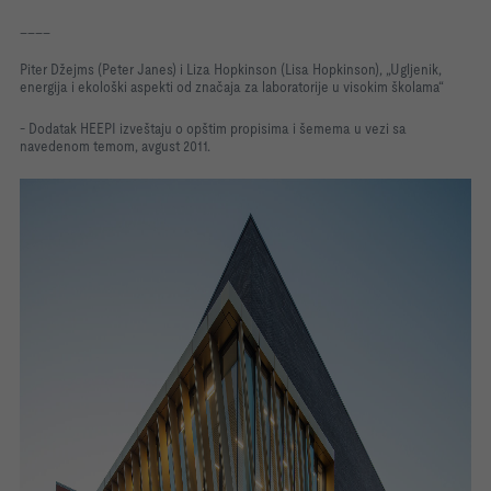
____
Piter Džejms (Peter Janes) i Liza Hopkinson (Lisa Hopkinson), „Ugljenik,
energija i ekološki aspekti od značaja za laboratorije u visokim školama“
- Dodatak HEEPI izveštaju o opštim propisima i šemema u vezi sa
navedenom temom, avgust 2011.