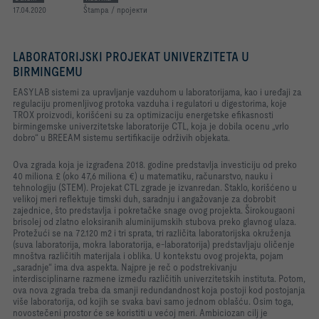
17.04.2020
Štampa / пројекти
LABORATORIJSKI PROJEKAT UNIVERZITETA U
BIRMINGEMU
EASYLAB sistemi za upravljanje vazduhom u laboratorijama, kao i uređaji za
regulaciju promenljivog protoka vazduha i regulatori u digestorima, koje
TROX proizvodi, korišćeni su za optimizaciju energetske efikasnosti
birmingemske univerzitetske laboratorije CTL, koja je dobila ocenu „vrlo
dobro“ u BREEAM sistemu sertifikacije održivih objekata.
Ova zgrada koja je izgrađena 2018. godine predstavlja investiciju od preko
40 miliona £ (oko 47,6 miliona €) u matematiku, računarstvo, nauku i
tehnologiju (STEM). Projekat CTL zgrade je izvanredan. Staklo, korišćeno u
velikoj meri reflektuje timski duh, saradnju i angažovanje za dobrobit
zajednice, što predstavlja i pokretačke snage ovog projekta. Širokougaoni
brisolej od zlatno eloksiranih aluminijumskih stubova preko glavnog ulaza.
Protežući se na 72.120 m2 i tri sprata, tri različita laboratorijska okruženja
(suva laboratorija, mokra laboratorija, e-laboratorija) predstavljaju oličenje
mnoštva različitih materijala i oblika. U kontekstu ovog projekta, pojam
„saradnje“ ima dva aspekta. Najpre je reč o podstrekivanju
interdisciplinarne razmene između različitih univerzitetskih instituta. Potom,
ova nova zgrada treba da smanji redundandnost koja postoji kod postojanja
više laboratorija, od kojih se svaka bavi samo jednom oblašću. Osim toga,
novostečeni prostor će se koristiti u većoj meri. Ambiciozan cilj je