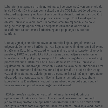
Laboratorijske zgrade pri univerzitetima koji se bave istraživanjem smeju da
imaju 50% do 80% (nestambeni sektor) emisije CO2 koja potiče od procesa
obezbeđivanja energije. Kako bi se ispunili zahtevni kriterijumi za novu CTL
laboratoriju, za konsultacije je pozvana kompanija TROX kao ekspert u
oblasti upravljanja vazduhom u laboratorijama. Na taj način je najbolje
moguće rešenje optimiziranja energetske efikasnosti obezbedilo i
usklađenost sa zahtevima korisnika zgrade po pitanju bezbednosti i
komfora.
U novoj zgradi je smešteno devet laboratorija koje su projektovane za
odgovarajuće namene korišćenja i razlikuju se po veličini, opremi i ciljevima
istraživanja. Kako bi se obezbedile maksimalne ekološke karakteristike ovih
prostora, TROX je ugradio EASYLAB sisteme za upravljanje vazduhom u
laboratorijama, koji uključuju ukupno 88 uređaja za regulaciju promenljivog
protoka vazduha. TROX-ovi EASYLAB sistemi se koriste za upravljanje
regulatorima na ubacivanju i izvlačenju vazduha kako be se obezbedila brza
reakcija na promene količina vazduha koji se izvlači, do kojih dolazi zbog
vazdušnih sistema na izvlačenju (npr. digestora). Na taj način je neprestano
obezbeđena uravnotežena ventilacija i konstantan pritisak vazduha u
laboratorijama. Klimatizovan vazduh se ne ubacuje bespotrebno svuda i
time se značajno poboljšava energetska efikasnost.
TROX je takođe snabdeo univerzitet mehanizmima koji doprinose
optimiziranju troškova životnog ciklusa investirane naučne opreme. U
jednoj velikoj prostoriji se npr. nalazi 50 digestora. Kako bi se optimizovala
energetska efikasnost ove opreme TROX-ov sistem upravljanja vazduhom u