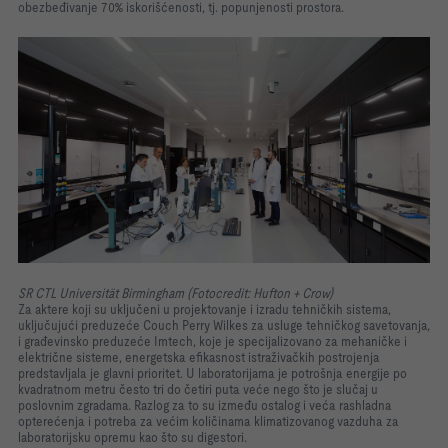
obezbeđivanje 70% iskorišćenosti, tj. popunjenosti prostora.
SR CTL Universität Birmingham (Fotocredit: Hufton + Crow)
Za aktere koji su uključeni u projektovanje i izradu tehničkih sistema,
uključujući preduzeće Couch Perry Wilkes za usluge tehničkog savetovanja,
i građevinsko preduzeće Imtech, koje je specijalizovano za mehaničke i
električne sisteme, energetska efikasnost istraživačkih postrojenja
predstavljala je glavni prioritet. U laboratorijama je potrošnja energije po
kvadratnom metru često tri do četiri puta veće nego što je slučaj u
poslovnim zgradama. Razlog za to su između ostalog i veća rashladna
opterećenja i potreba za većim količinama klimatizovanog vazduha za
laboratorijsku opremu kao što su digestori.