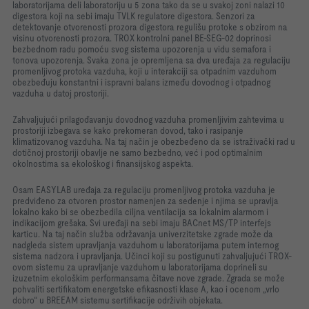
laboratorijama deli laboratoriju u 5 zona tako da se u svakoj zoni nalazi 10
digestora koji na sebi imaju TVLK regulatore digestora. Senzori za
detektovanje otvorenosti prozora digestora regulišu protoke s obzirom na
visinu otvorenosti prozora. TROX kontrolni panel BE-SEG-02 doprinosi
bezbednom radu pomoću svog sistema upozorenja u vidu semafora i
tonova upozorenja. Svaka zona je opremljena sa dva uređaja za regulaciju
promenljivog protoka vazduha, koji u interakciji sa otpadnim vazduhom
obezbeđuju konstantni i ispravni balans između dovodnog i otpadnog
vazduha u datoj prostoriji.
Zahvaljujući prilagođavanju dovodnog vazduha promenljivim zahtevima u
prostoriji izbegava se kako prekomeran dovod, tako i rasipanje
klimatizovanog vazduha. Na taj način je obezbeđeno da se istraživački rad u
dotičnoj prostoriji obavlje ne samo bezbedno, već i pod optimalnim
okolnostima sa ekološkog i finansijskog aspekta.
Osam EASYLAB uređaja za regulaciju promenljivog protoka vazduha je
predviđeno za otvoren prostor namenjen za sedenje i njima se upravlja
lokalno kako bi se obezbedila ciljna ventilacija sa lokalnim alarmom i
indikacijom grešaka. Svi uređaji na sebi imaju BACnet MS/TP interfejs
karticu. Na taj način služba održavanja univerzitetske zgrade može da
nadgleda sistem upravljanja vazduhom u laboratorijama putem internog
sistema nadzora i upravljanja. Učinci koji su postigunuti zahvaljujući TROX-
ovom sistemu za upravljanje vazduhom u laboratorijama doprineli su
izuzetnim ekološkim performansama čitave nove zgrade. Zgrada se može
pohvaliti sertifikatom energetske efikasnosti klase A, kao i ocenom „vrlo
dobro“ u BREEAM sistemu sertifikacije održivih objekata.