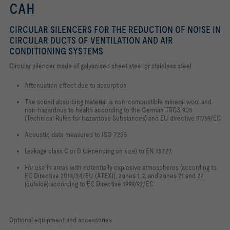
CAH
CIRCULAR SILENCERS FOR THE REDUCTION OF NOISE IN
CIRCULAR DUCTS OF VENTILATION AND AIR
CONDITIONING SYSTEMS
Circular silencer made of galvanised sheet steel or stainless steel
Attenuation effect due to absorption
The sound absorbing material is non-combustible mineral wool and
non-hazardous to health according to the German TRGS 905
(Technical Rules for Hazardous Substances) and EU directive 97/69/EC
Acoustic data measured to ISO 7235
Leakage class C or D (depending on size) to EN 15727.
For use in areas with potentially explosive atmospheres (according to
EC Directive 2014/34/EU (ATEX)), zones 1, 2, and zones 21 and 22
(outside) according to EC Directive 1999/92/EC
Optional equipment and accessories