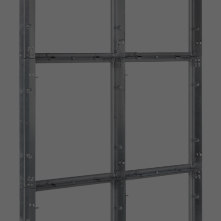
Standard cell frame with spring clips, variant SCF-B-25
Tested to VDI 6022