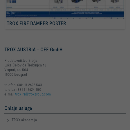
TROX FIRE DAMPER POSTER
TROX AUSTRIA + CEE GmbH
Predstavništvo Srbija
Luke Ćelovića Trebinjca 18
V sprat, ap. 504
11000 Beograd
telefon +381 11 2622 543
telefax +381 11 2624 150
e-mail
trox-rs@troxgroup.com
Onlajn usluge
TROX akademija