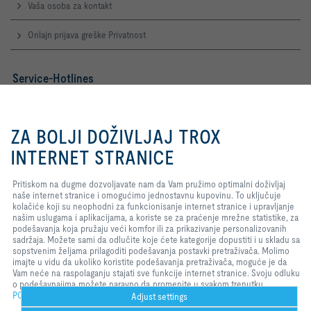
Vaša osoba za kontakt
Onlajn prijava greške Privatnost
Service-Hotlines
TROX Austria GmbH
Predstavništvo Srbija
Pritiskom na dugme dozvoljavate
+381 11 2622 543
nam da Vam pružimo optimalni
ZA BOLJI DOŽIVLJAJ TROX
Kontakt
doživljaj naše internet stranice i
omogućimo jednostavnu kupovinu.
INTERNET STRANICE
To uključuje kolačiće koji su
TROX NA DRUŠTVENIM MREŽAMA
neophodni za funkcionisanje
Pritiskom na dugme dozvoljavate nam da Vam pružimo optimalni doživljaj
internet stranice i upravljanje
naše internet stranice i omogućimo jednostavnu kupovinu. To uključuje
našim uslugama i aplikacijama, a
kolačiće koji su neophodni za funkcionisanje internet stranice i upravljanje
koriste se za praćenje mrežne
našim uslugama i aplikacijama, a koriste se za praćenje mrežne statistike, za
statistike, za podešavanja koja
Home
Kontakti
Impresum
Uslovi isporuke i plaćanja
podešavanja koja pružaju veći komfor ili za prikazivanje personalizovanih
pružaju veći komfor ili za
sadržaja. Možete sami da odlučite koje ćete kategorije dopustiti i u skladu sa
prikazivanje personalizovanih
Klauzula o zaštiti privatnosti
Klauzula o odbijanju odgovornosti
sopstvenim željama prilagoditi podešavanja postavki pretraživača. Molimo
sadržaja. Možete sami da odlučite
imajte u vidu da ukoliko koristite podešavanja pretraživača, moguće je da
koje ćete kategorije dopustiti i u
2026 © TROX AUSTRIA + CEE GmbH
Vam neće na raspolaganju stajati sve funkcije internet stranice. Svoju odluku
skladu sa sopstvenim željama
o podešavnajima možete naravno da promenite u svakom trenutku.
prilagoditi podešavanja postavki
POLICY
pretraživača. Molimo imajte u vidu
Adjust settings
da ukoliko koristite podešavanja