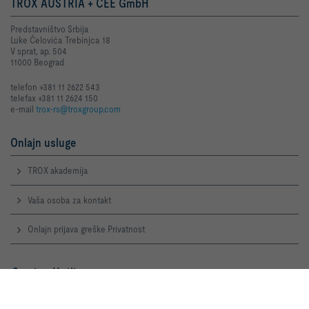
TROX AUSTRIA + CEE GmbH
Predstavništvo Srbija
Luke Ćelovića Trebinjca 18
V sprat, ap. 504
11000 Beograd
telefon +381 11 2622 543
telefax +381 11 2624 150
e-mail
trox-rs@troxgroup.com
Onlajn usluge
TROX akademija
Vaša osoba za kontakt
Onlajn prijava greške Privatnost
Service-Hotlines
TROX Austria GmbH
Pritiskom na dugme dozvoljavate
Predstavništvo Srbija