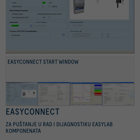
EASYCONNECT DIAGRAM
EASYCONNECT CONTROL PANEL
EASYCONNECT START WINDOW
EASYCONNECT VOLUME FLOW RATES
EASYCONNECT ALARMS
EASYCONNECT
ZA PUŠTANJE U RAD I DIJAGNOSTIKU EASYLAB
KOMPONENATA