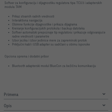
Softver za konfiguraciju i dijagnostiku regulatora tipa TCU3 i adapterskih
modula TAM
Prikaz stvarnih radnih vrednosti
Interaktivna navigacija
Obimne funkcije dijagnostike i prikaza dijagrama
Kreiranje konfiguracijskih protokola i backup datoteka
Softver automatski prepoznaje tip regulatora i prikazuje odgovarajuće
radne vrednosti i parametre
Izbor jezika i izbor jedinice mere za zapreminski protok
Priključni kabl i USB adapter su sadržani u obimu isporuke
Opciona oprema i dodatni pribor
Bluetooth adapterski modul BlueCon za bežičnu komunikaciju
Primena
Opis