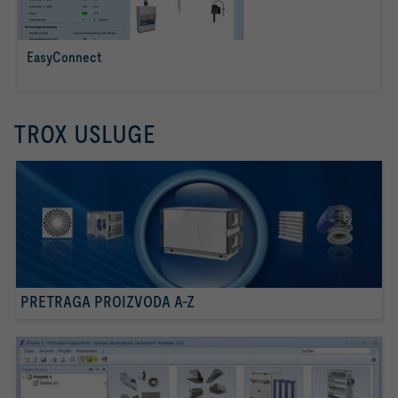
EasyConnect
više o tome
TROX USLUGE
PRETRAGA PROIZVODA A-Z