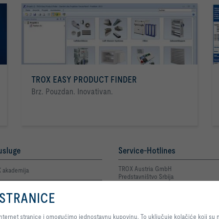
TROX EASY PRODUCT FINDER
Brz. Pouzdan. Inovativan.
usluge
Service-Hotlines
TROX Austria GmbH
 akademija
Predstavništvo Srbija
+381 11 2622 543
 osoba za kontakt
Kontakt
 STRANICE
Pritiskom na dugme dozvoljavate nam da Vam pružimo optimalni doživljaj naš
n prijava greške Privatnost
jednostavnu kupovinu. To uključuje kolačiće koji su neophodni za funkcionisa
ternet stranice i omogućimo jednostavnu kupovinu. To uključuje kolačiće koji su n