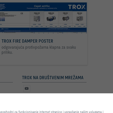
TROX FIRE DAMPER POSTER
odgovarajuća protivpožarna klapna za svaku
priliku.
TROX NA DRUŠTVENIM MREŽAMA
e internet stranice i omogućimo
nje internet stranice i
eophodni za funkcionisanje internet stranice i upravljanje našim uslugama i