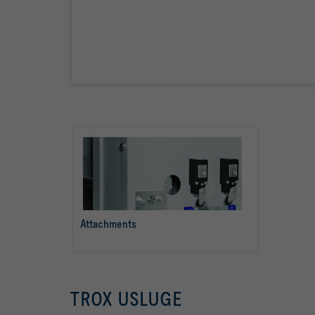
Attachments
više o tome
TROX USLUGE