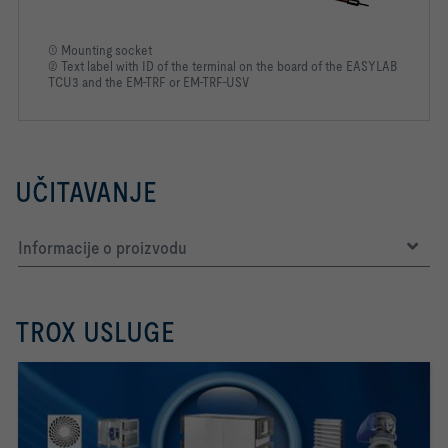
① Mounting socket
② Text label with ID of the terminal on the board of the EASYLAB
TCU3 and the EM-TRF or EM-TRF-USV
UČITAVANJE
Informacije o proizvodu
TROX USLUGE