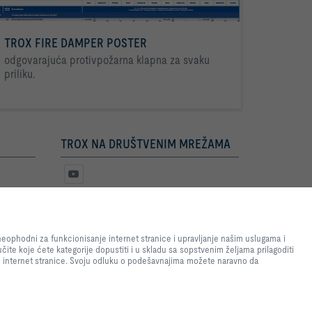
TROX FIRE DAMPER POSTER
odgovarajuća protivpožarna klapna za svaku
priliku.
TROX NA DRUŠTVENIM MREŽAMA
e internet stranice i omogućimo
nje internet stranice i
eophodni za funkcionisanje internet stranice i upravljanje našim uslugama i
atistike, za podešavanja koja
čite koje ćete kategorije dopustiti i u skladu sa sopstvenim željama prilagoditi
i da odlučite koje ćete
je internet stranice. Svoju odluku o podešavnajima možete naravno da
 postavki pretraživača. Molimo
m neće na raspolaganju stajati
no da promenite u svakom