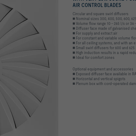
AIR CONTROL BLADES
Circular and square swirl diffusers
■ Nominal sizes 300, 400, 500, 600, 62
■ Volume flow range 10 – 265 l/s or 36
■ Diffuser face made of galvanised sh
■ For supply and extract air
■ For constant and variable volume fl
■ For all ceiling systems, and with an 
■ Small swirl diffusers for 600 and 625 
■ High induction results in a rapid red
■ Ideal for comfort zones
Optional equipment and accessories
■ Exposed diffuser face available in 
■ Horizontal and vertical spigots
■ Plenum box with cord-operated damp