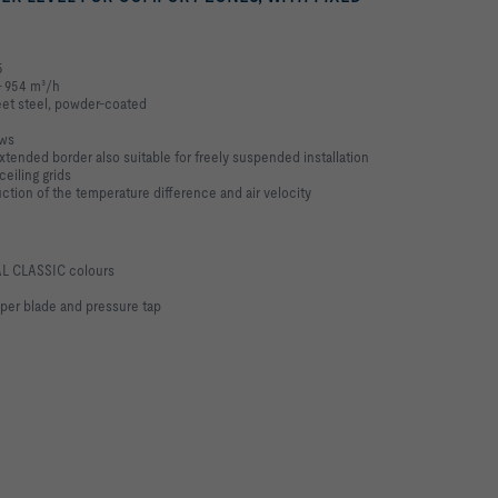
5
 – 954 m³/h
eet steel, powder-coated
ows
extended border also suitable for freely suspended installation
ceiling grids
uction of the temperature difference and air velocity
RAL CLASSIC colours
er blade and pressure tap