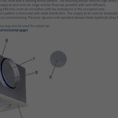
the room with a swirling airflow pattern. The resulting airflow induces high levels o
pply air and room air. Large volume flows are possible with swirl diffusers.
ing effective room air circulation with low turbulence in the occupied zone.
ow pattern is horizontal with radial distribution. The supply air to room air temperat
g at commissioning. Pressure tap and cord-operated damper blade (optional) allow f
rs may also be used for extract air.
d horizontal spigot