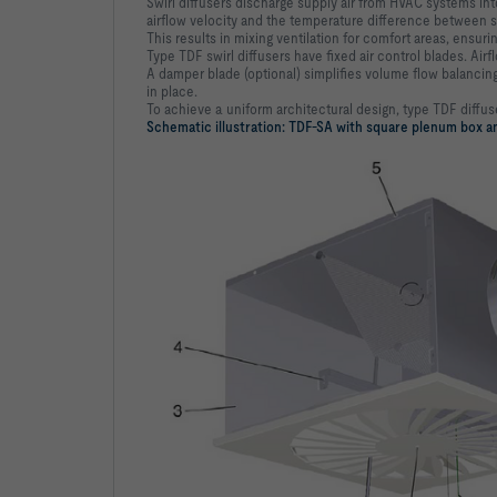
Swirl diffusers discharge supply air from HVAC systems into 
airflow velocity and the temperature difference between su
This results in mixing ventilation for comfort areas, ensur
Type TDF swirl diffusers have fixed air control blades. Airfl
A damper blade (optional) simplifies volume flow balancin
in place.
To achieve a uniform architectural design, type TDF diffuse
Schematic illustration: TDF-SA with square plenum box an