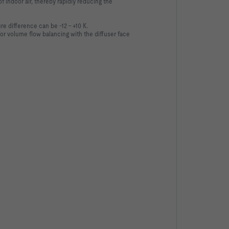
f indoor air, thereby rapidly reducing the
ure difference can be -12 – +10 K.
or volume flow balancing with the diffuser face