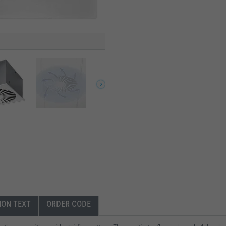
igot
spigot
ION TEXT
ORDER CODE