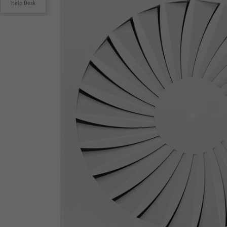
Help Desk
Horizontal swirling air discharge