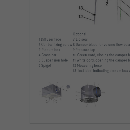
Optional
1 Diffuser face
7 Lip seal
2 Central fixing screw
8 Damper blade for volume flow bal
3 Plenum box
9 Pressure tap
4 Cross bar
10 Green cord, closing the damper 
5 Suspension hole
11 White cord, opening the damper 
6 Spigot
12 Measuring hose
13 Text label indicating plenum box 